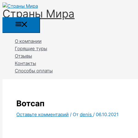
Перейти
Прокрутка
Главное
Название*
Email*
Страны Мира
к
вверх
меню
содержимому
О компании
Горящие туры
Отзывы
Контакты
Способы оплаты
Вотсап
Оставьте комментарий
/ От
denis
/
06.10.2021