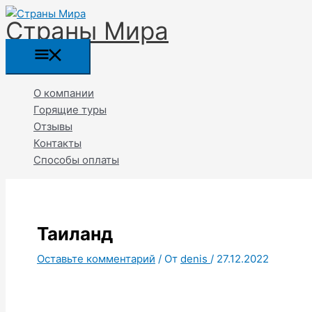
Перейти
Прокрутка
Главное
Название*
Email*
Страны Мира
к
вверх
меню
содержимому
О компании
Горящие туры
Отзывы
Контакты
Способы оплаты
Таиланд
Оставьте комментарий
/ От
denis
/
27.12.2022