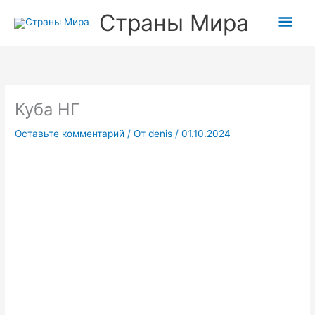
Перейти
Прокрутка
Гла
Страны Мира
к
вверх
содержимому
мен
Куба НГ
Оставьте комментарий
/ От
denis
/
01.10.2024