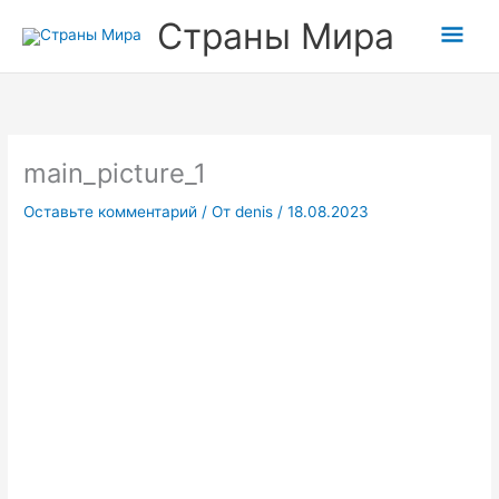
Перейти
Гла
Страны Мира
к
содержимому
мен
main_picture_1
Оставьте комментарий
/ От
denis
/
18.08.2023