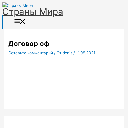
Перейти
Прокрутка
Название*
Email*
Сайт
Главное
Страны Мира
к
вверх
меню
содержимому
Договор оф
Оставьте комментарий
/ От
denis
/
11.08.2021