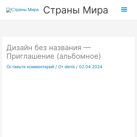
Перейти
Прокрутка
Гла
Страны Мира
к
вверх
содержимому
мен
Дизайн без названия —
Приглашение (альбомное)
Оставьте комментарий
/ От
denis
/
02.04.2024