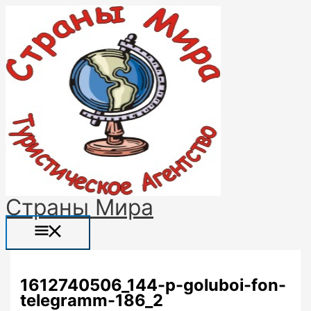
Перейти
Прокрутка
Название*
Email*
Сайт
Главное
к
вверх
меню
содержимому
Страны Мира
1612740506_144-p-goluboi-fon-
telegramm-186_2