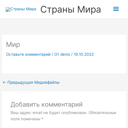
Перейти
Прокрутка
Гла
Страны Мира
к
вверх
содержимому
мен
Мир
Оставьте комментарий
/ От
denis
/
19.10.2022
←
Предыдущая Медиафайлы
Добавить комментарий
Ваш адрес email не будет опубликован.
Обязательные
поля помечены
*