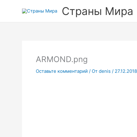
Перейти
Прокрутка
Страны Мира
к
вверх
содержимому
ARMOND.png
Оставьте комментарий
/ От
denis
/
27.12.2018