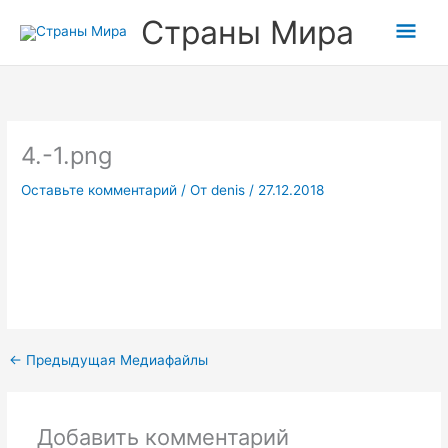
Перейти
Прокрутка
Гла
Страны Мира
к
вверх
содержимому
мен
4.-1.png
Оставьте комментарий
/ От
denis
/
27.12.2018
←
Предыдущая Медиафайлы
Добавить комментарий