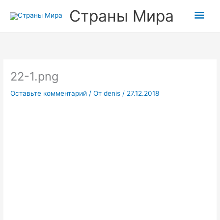
Перейти
Прокрутка
Гла
Страны Мира
к
вверх
содержимому
мен
22-1.png
Оставьте комментарий
/ От
denis
/
27.12.2018