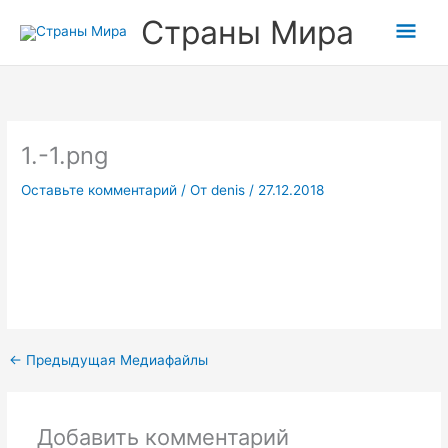
Перейти
Прокрутка
Гла
Страны Мира
к
вверх
содержимому
мен
1.-1.png
Оставьте комментарий
/ От
denis
/
27.12.2018
←
Предыдущая Медиафайлы
Добавить комментарий