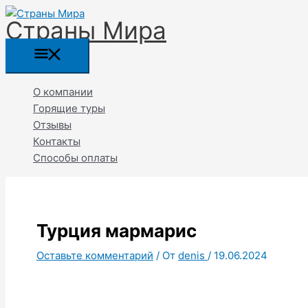
Перейти
Прокрутка
Главное
Название*
Email*
Страны Мира
к
вверх
меню
содержимому
О компании
Горящие туры
Отзывы
Контакты
Способы оплаты
Турция мармарис
Оставьте комментарий
/ От
denis
/
19.06.2024