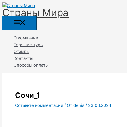
Перейти
Прокрутка
Главное
Название*
Email*
Страны Мира
к
вверх
меню
содержимому
О компании
Горящие туры
Отзывы
Контакты
Способы оплаты
Сочи_1
Оставьте комментарий
/ От
denis
/
23.08.2024