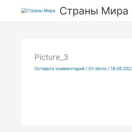
Перейти
Прокрутка
Страны Мира
к
вверх
содержимому
Picture_3
Оставьте комментарий
/ От
denis
/
18.08.202