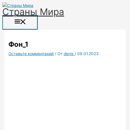
Перейти
Прокрутка
Название*
Email*
Сайт
Главное
Страны Мира
к
вверх
меню
содержимому
Фон_1
Оставьте комментарий
/ От
denis
/
09.01.2023