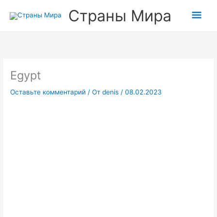
Перейти
Прокрутка
Гла
Страны Мира
к
вверх
содержимому
мен
Egypt
Оставьте комментарий
/ От
denis
/
08.02.2023